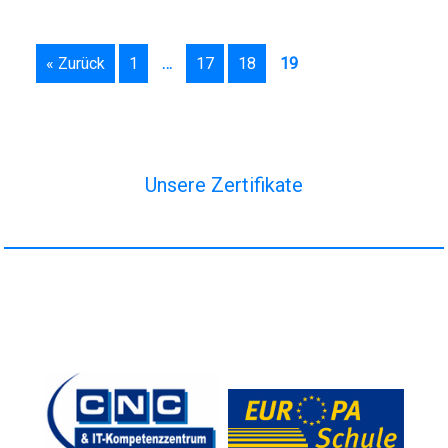
« Zurück
1
…
17
18
19
Unsere Zertifikate