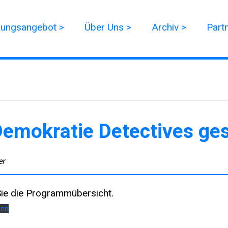
dungsangebot >
Über Uns >
Archiv >
Part
Demokratie Detectives ge
er
 Sie die Programmübersicht.
den